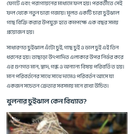
ফোটে এবং পরাগায়নের মাধ্যমে ফল হয়। পরবর্তীতে সেই
ফল থেকে নতুন চারা গজায়। মূলত একটি চারা চুইঝাল
গাছ বিক্রি করার উপযুক্ত হতে কমপক্ষে এক বছর সময়
প্রয়োজন হয়।
সাধারণত চুইঝাল এঁটো চুই, গাছ চুই ও ডাল চুই এই তিন
ধরনের হয়। তাছাড়া উৎপাদিত এলাকার উপর নির্ভর করে
এর গুণগত মান, স্বাদ, গন্ধ ও অন্যান্য বিষয় পরিবর্তিত হয়।
মান পরিবর্তনের সাথে সাথে দামেও পরিবর্তন আসে যা
একজন সচেতন ক্রেতার সবসময় মনে রাখা উচিত।
খুলনার চুইঝাল কেন বিখ্যাত?