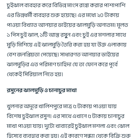
চুইঝাল ব্যবহার করে বিভিন্ন মাংস রান্না করার পাশাপাশি
এর ভিন্নধর্মী ব্যবহার শুরু হয়েছে। এর মধ্যে ২০ টাকায়
পাওয়া বিখ্যাত আনয়ার ভাইয়ের ঝালমুড়ি অন্যতম। মূলত
১ পিস চুই ঝাল, ১টি আস্ত রসুূন এবং চুই এর মশলার সাথে
মুড়ি মিশিয়ে এই ঝালমুড়ি তৈরি করা হয় যা উক্ত এলাকায়
বেশ জনপ্রিয়তা পেয়েছে। সাধারণত আনয়ার ভাইয়ের
ঝালমুড়ির এত পরিমাণ চাহিদা যে তা ফোন করে পূর্বে
থেকেই সিরিয়াল নিতে হয়।
রসুনের ঝালমুড়ি ও চানাচুর মাখা
খুলনার অদূরে খালিশপুরে মাত্র ৫ টাকায় পাওয়া যায়
বিশেষ চুইঝাল রসুন। এর সাথে এখানে ৫ টাকায় চানাচুর
মাখা পাওয়া যায়। দুটো খাবারেই চুইঝাল মশলা এবং ঝোল
হিসেবে ব্যবহার করা হয়। এই কারণে সন্ধ্যা থেকে বিক্রি শুরু