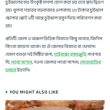
চুইঝালের মত উৎকৃষ্ট মশলা যোগ করা হয় তবে স্বাদ দ্বিগুণ
হয়। খুলনা শহরের বড়বাজার এলাকায় ১৫ টাকার চুইঝাল
ছোলার প্লেটে ২টি আস্ত চুইঝাল রসুন দিয়ে পরিবেশন করা
হয়।
প্রতিটি জেলা ও অঞ্চল ভিত্তিক বিখ্যাত কিছু খাবার, জিনিস
কিংবা জায়গা থাকে। যা ঐ জেলার বিখ্যাত বা ফেমাস।
যেমন বগুড়া দই মিষ্টির জন্য,
গাইবান্ধা রসমঞ্জুরি
, পাবনার
ঘি,
প্যারা সন্দেস
, নওগা জেলার প্যারা সন্দেস,
পোড়াবাড়ির
চমচম
ইত্যাদি।
YOU MIGHT ALSO LIKE