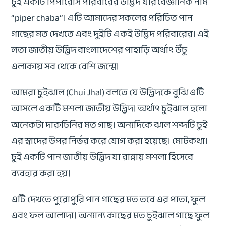
চুই একটি পিপারেসি পরিবারের উদ্ভিদ যার বৈজ্ঞানিক নাম
“piper chaba”। এটি আমাদের সকলের পরিচিত পান
গাছের মত দেখতে এবং দুইটি একই উদ্ভিদ পরিবারের। এই
লতা জাতীয় উদ্ভিদ বাংলাদেশের পাহাড়ি অর্থাৎ উঁচু
এলাকায় সব থেকে বেশি জন্মে।
আমরা চুইঝাল (Chui Jhal) বলতে যে উদ্ভিদকে বুঝি এটি
আসলে একটি মশলা জাতীয় উদ্ভিদ। অর্থাৎ চুইঝাল হলো
অনেকটা দারুচিনির মত গাছ। অন্যদিকে ঝাল শব্দটি চুই
এর স্বাদের উপর নির্ভর করে যোগ করা হয়েছে। মোটকথা।
চুই একটি পান জাতীয় উদ্ভিদ যা রান্নায় মশলা হিসেবে
ব্যবহার করা হয়।
এটি দেখতে পুরোপুরি পান গাছের মত তবে এর পাতা, ফুল
এবং ফল আলাদা। অন্যান্য কাছের মত চুইঝাল গাছে ফুল