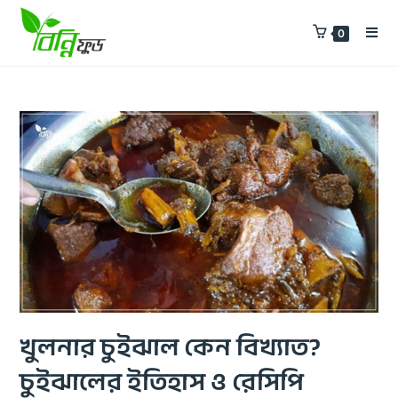
0
খুলনার চুইঝাল কেন বিখ্যাত?
চুইঝালের ইতিহাস ও রেসিপি