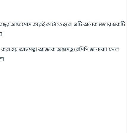
তো সারা বছর আফসোস করেই কাটাতে হবে। এটি অনেক মজার একটি
়।
ৈরি করা হয় আমসত্ব। আজকে আমসত্ব রেসিপি জানবো। ফলে
েন।