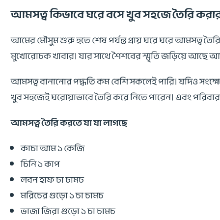
আমসত্ব কিভাবে ঘরে বসে খুব সহজে তৈরি করার
আমের মৌসুম শুরু হতে শেষ পর্যন্ত প্রায় ঘরে ঘরে আমসত্
মুখোরোচক খাবার। যার সাথে শৈশবের স্মৃতি জড়িয়ে আছে আম
আমসত্ব বানানোর পদ্ধতি কম বেশি সকলেই পারি। যদিও সংক্
খুব সহজেই ঘরোয়াভাবে তৈরি করে নিতে পারেন। এবং পরিবার 
আমসত্ব তৈরি করতে যা যা লাগছে
কাচা আম ১ কেজি
চিনি ১ কাপ
লবন হাফ চা চামচ
মরিচের গুড়ো ১ চা চামচ
ভাজা জিরা গুড়ো ১ চা চামচ