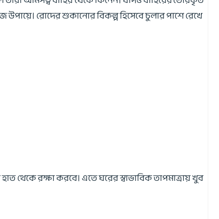
ে তারা আমসত্ব বাহির থেকে কিনেন। যদিও বাহিরের তৈরিকৃত
হজ উপায়ে। রোদের শুকানোর বিকল্প হিসেবে চুলার পাশে রেখে
াত থেকে রক্ষা করবে। এতে ঘরের স্বাভাবিক তাপমাত্রায় খুব