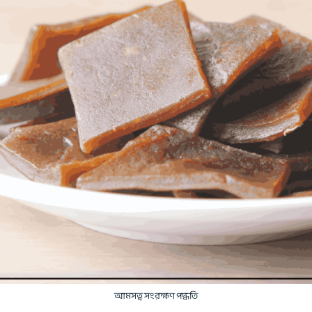
আমসত্ব সংরক্ষণ পদ্ধতি