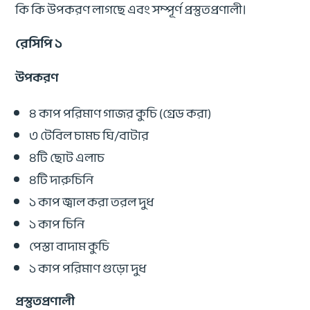
কি কি উপকরণ লাগছে এবং সম্পূর্ণ প্রস্তুতপ্রণালী।
রেসিপি ১
উপকরণ
৪ কাপ পরিমাণ গাজর কুচি (গ্রেড করা)
৩ টেবিল চামচ ঘি/বাটার
৪টি ছোট এলাচ
৪টি দারুচিনি
১ কাপ জ্বাল করা তরল দুধ
১ কাপ চিনি
পেস্তা বাদাম কুচি
১ কাপ পরিমাণ গুড়ো দুধ
প্রস্তুতপ্রণালী