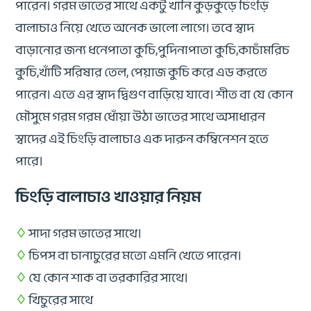
পারেন। গরম ভাতের সাথে একটু খানি কুড়কুড়ে চিংড়ি
বালাচাও নিয়ে খেতে অনেক ভালো লাগে।
তবে স্বাদ
বাড়ানোর জন্য ধনেপাতা কুচি,পুদিনাপাতা কুচি,কাচাঁমরিচ
কুচি,খাঁটি সরিষার তেল, পেয়াজ কুচি করে এড করতে
পারেন। এতে এর স্বাদ দ্বিগুণ বাড়িয়ে যাবে। শীত বা যে কোন
মৌসুমে গরম গরম ধোঁয়া উঠা ভাতের সাথে অসাধারন
স্বাদের এই চিংড়ি বালাচাও এক দারুন কম্বিনেশন হতে
পারে।
চিংড়ি বালাচাও খাওয়ার নিয়ম
♢
সাদা গরম ভাতের সাথে।
♢
চিপস বা চানাচুরের মতো এমনি খেতে পারেন।
♢
যে কোন শাক বা তরকারির সাথে।
♢
খিচুরের সাথে