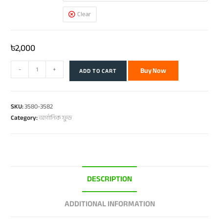
Clear
৳
2,000
-
+
Buy Now
ADD TO CART
SKU:
3580-3582
Category:
অর্গানিক ফুড
DESCRIPTION
ADDITIONAL INFORMATION