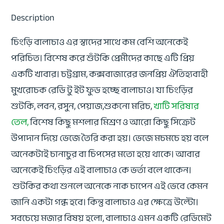
Description
চিংড়ি বালাচাও এর স্বাদের সাথে কম বেশি অনেকেই
পরিচিত। বিশেষ করে শুঁটকি প্রেমীদের কাছে এটি প্রিয়
একটি খাবার। চট্টগ্রাম, কক্সবাজারের জনপ্রিয় ঐতিহ্যবাহী
মুখরোচক রেডি টু ইট ফুড হচ্ছে বালাচাও। যা চিংড়ির
শুটকি, লবন, রসুন, পেয়াজ,শুকনো মরিচ,
খাটি সরিষার
তেল,
বিশেষ কিছু মশলার মিশ্রণ ও আরো কিছু সিক্রেট
উপাদান দিয়ে ভেজে তৈরি করা হয়। ভেজে মচমচে হয় বলে
অনেকটাই চানাচুর বা চিপসের মতো হয়ে থাকে। আবার
অনেকেই চিংড়ির এই বালাচাও কে ভর্তা বলে থাকেন।
শুটকির কথা শুনলে অনেকে নাক চাপেন এই ভেবে কেমন
জানি একটা গন্ধ হবে। কিন্তু বালাচাও এর ক্ষেত্রে উল্টো।
সবচেয়ে মজার বিষয় হলো, বালাচাও এমন একটি রেডিমেট