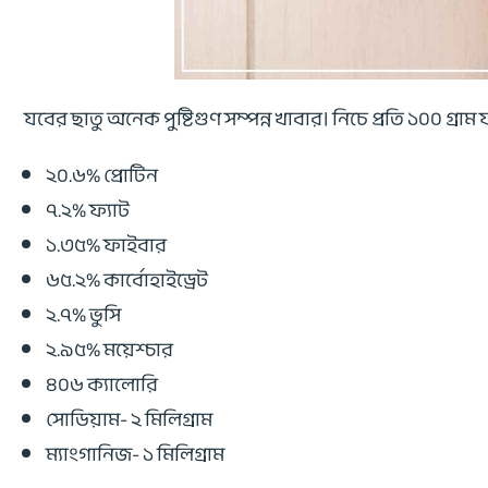
যবের ছাতু অনেক পুষ্টিগুণ সম্পন্ন খাবার। নিচে প্রতি ১০০ গ্র
২০.৬% প্রোটিন
৭.২% ফ্যাট
১.৩৫% ফাইবার
৬৫.২% কার্বোহাইড্রেট
২.৭% ভুসি
২.৯৫% ময়েশ্চার
৪০৬ ক্যালোরি
সোডিয়াম- ২ মিলিগ্রাম
ম্যাংগানিজ- ১ মিলিগ্রাম