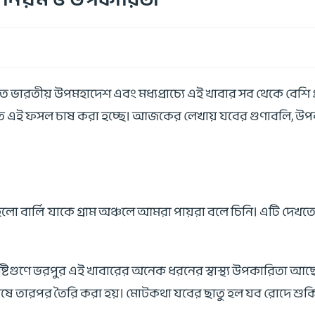
ারতীয় উপমহাদেশ এবং মধ্যপ্রাচ্যে এই খাবার সব থেকে বেশি প
তে এই ফসল চাষ করা হচ্ছে। আজকের লেখায় যবের গুণাবলি, উপক
লো বার্লি যাকে গ্রাম অঞ্চলে আমরা পায়রা বলে চিনি। এটি দেখ
 পুষ্টিগুণে ভরপুর এই খাবারের অনেক ধরনের স্বাস্থ্য উপকারিতা 
 পিষে তারপর তৈরি করা হয়। মোটকথা যবের ছাতু হল যব রোদে শুকি