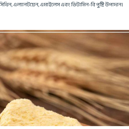
িথিন, এল্যানটয়েন, এমাইলেস এবং ভিটামিন-বি পুষ্টি উপাদান।