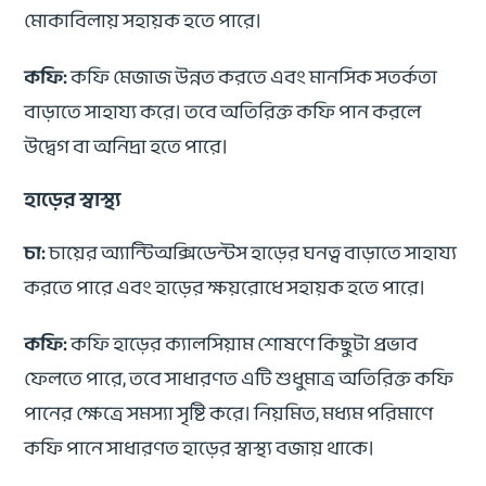
মোকাবিলায় সহায়ক হতে পারে।
কফি:
কফি মেজাজ উন্নত করতে এবং মানসিক সতর্কতা
বাড়াতে সাহায্য করে। তবে অতিরিক্ত কফি পান করলে
উদ্বেগ বা অনিদ্রা হতে পারে।
হাড়ের স্বাস্থ্য
চা:
চায়ের অ্যান্টিঅক্সিডেন্টস হাড়ের ঘনত্ব বাড়াতে সাহায্য
করতে পারে এবং হাড়ের ক্ষয়রোধে সহায়ক হতে পারে।
কফি:
কফি হাড়ের ক্যালসিয়াম শোষণে কিছুটা প্রভাব
ফেলতে পারে, তবে সাধারণত এটি শুধুমাত্র অতিরিক্ত কফি
পানের ক্ষেত্রে সমস্যা সৃষ্টি করে। নিয়মিত, মধ্যম পরিমাণে
কফি পানে সাধারণত হাড়ের স্বাস্থ্য বজায় থাকে।