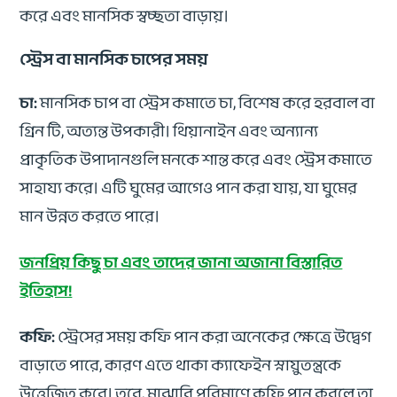
করে এবং মানসিক স্বচ্ছতা বাড়ায়।
স্ট্রেস বা মানসিক চাপের সময়
চা:
মানসিক চাপ বা স্ট্রেস কমাতে চা, বিশেষ করে হরবাল বা
গ্রিন টি, অত্যন্ত উপকারী। থিয়ানাইন এবং অন্যান্য
প্রাকৃতিক উপাদানগুলি মনকে শান্ত করে এবং স্ট্রেস কমাতে
সাহায্য করে। এটি ঘুমের আগেও পান করা যায়, যা ঘুমের
মান উন্নত করতে পারে।
জনপ্রিয় কিছু চা এবং তাদের জানা অজানা বিস্তারিত
ইতিহাস!
কফি:
স্ট্রেসের সময় কফি পান করা অনেকের ক্ষেত্রে উদ্বেগ
বাড়াতে পারে, কারণ এতে থাকা ক্যাফেইন স্নায়ুতন্ত্রকে
উত্তেজিত করে। তবে, মাঝারি পরিমাণে কফি পান করলে তা