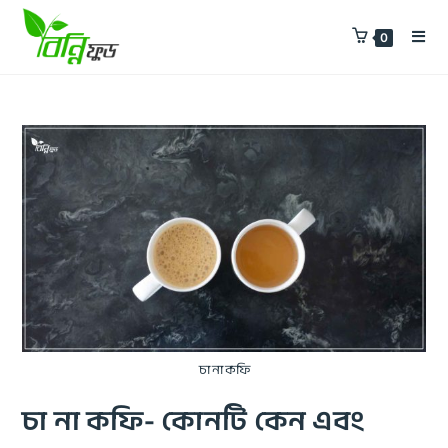
0
চা না কফি
চা না কফি- কোনটি কেন এবং