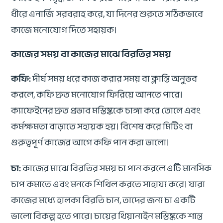
ধীরে এনার্জি সরবরাহ করে, যা দিনের শুরুতে সঠিকভাবে
কাজে মনোযোগ দিতে সহায়ক।
কাজের সময় বা কাজের মাঝে বিরতির সময়
কফি:
দীর্ঘ সময় ধরে কাজ করার সময় বা ক্লান্তি অনুভব
করলে, কফি দ্রুত মনোযোগ ফিরিয়ে আনতে পারে।
ক্যাফেইনের দ্রুত প্রভাব মস্তিষ্ককে চাঙ্গা করে তোলে এবং
কর্মক্ষমতা বাড়াতে সহায়ক হয়। বিশেষ করে মিটিং বা
গুরুত্বপূর্ণ কাজের আগে কফি পান করা ভালো।
চা:
কাজের মাঝে বিরতির সময় চা পান করলে এটি মানসিক
চাপ কমাতে এবং মনকে শিথিল করতে সাহায্য করে। যারা
কাজের মধ্যে হালকা বিরতি চান, তাদের জন্য চা একটি
ভালো বিকল্প হতে পারে। চায়ের থিয়ানাইন মস্তিষ্ককে শান্ত