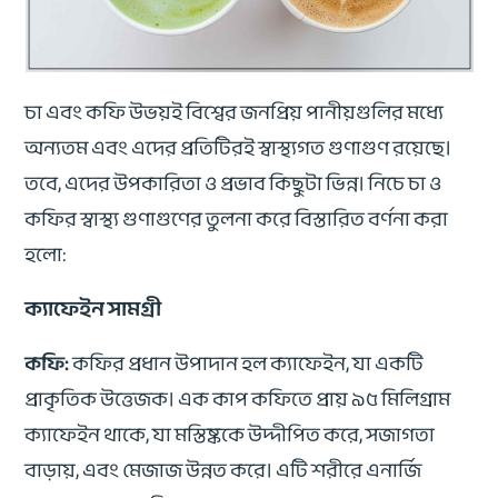
চা এবং কফি উভয়ই বিশ্বের জনপ্রিয় পানীয়গুলির মধ্যে
অন্যতম এবং এদের প্রতিটিরই স্বাস্থ্যগত গুণাগুণ রয়েছে।
তবে, এদের উপকারিতা ও প্রভাব কিছুটা ভিন্ন। নিচে চা ও
কফির স্বাস্থ্য গুণাগুণের তুলনা করে বিস্তারিত বর্ণনা করা
হলো:
ক্যাফেইন সামগ্রী
কফি:
কফির প্রধান উপাদান হল ক্যাফেইন, যা একটি
প্রাকৃতিক উত্তেজক। এক কাপ কফিতে প্রায় ৯৫ মিলিগ্রাম
ক্যাফেইন থাকে, যা মস্তিষ্ককে উদ্দীপিত করে, সজাগতা
বাড়ায়, এবং মেজাজ উন্নত করে। এটি শরীরে এনার্জি