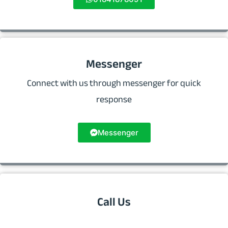
Messenger
Connect with us through messenger for quick
response
Messenger
Call Us