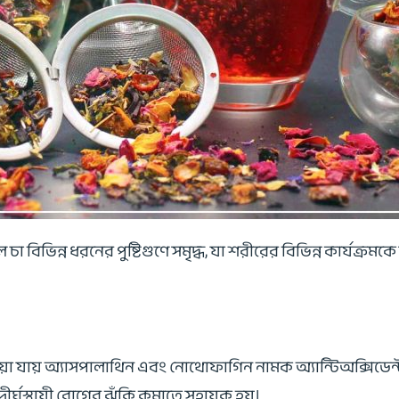
াল চা বিভিন্ন ধরনের পুষ্টিগুণে সমৃদ্ধ, যা শরীরের বিভিন্ন কার্যক্র
ওয়া যায় অ্যাসপালাথিন এবং নোথোফাগিন নামক অ্যান্টিঅক্সিডেন্ট
র্ঘস্থায়ী রোগের ঝুঁকি কমাতে সহায়ক হয়।