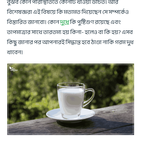
বুঝব কোন পরিস্থিতিতে কোনটি খাওয়া উচিত। আর
বিশেষজ্ঞরা এই বিষয়ে কি মতামত দিয়েছেন সে সম্পর্কেও
বিস্তারিত জানবো। কোন
দুধে
কি পুষ্টিগুণ রয়েছে এবং
তাপমাত্রার সাথে তারতম্য হয় কিনা- হলেও বা কি হয়? এসব
কিছু জানার পর আপনারই সিদ্ধান্ত হবে ঠাণ্ডা নাকি গরম দুধ
খাবেন।