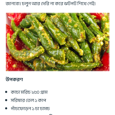
জানবো। চলুন আর দেরি না করে ঝটপট শিখে নেই।
উপকরণ
কাচা মরিচ ২৫০ গ্রাম
সরিষার তেল ১ কাপ
পাঁচফোড়ন ১ চা চামচ