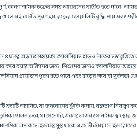
ূর্ণ, কারণ মাসিক চক্রের সময় আয়রনের ঘাটতি হতে পারে। আয়রনের অ
মাছ খেলে এই ঘাটতি পূরণ হয়, রক্তের কোয়ালিটি বৃদ্ধি পায় এবং
গঠন ও ঘনত্ব বাড়াতে সহায়ক। ক্যালসিয়াম হাড় ও দাঁতের মজবুতি
রে বয়স্ক ব্যক্তিদের জন্য। শিশুদের জন্যও ক্যালসিয়াম অত্যন্ত 
িয়াম প্রয়োজন পূরণ হতে পারে এবং হাড়ের ক্ষয় বা দুর্বলতা থেক
 ফ্যাটি অ্যাসিড, যা হৃদরোগের ঝুঁকি কমায়, রক্তচাপ নিয়ন্ত্রণ ক
ূর্ণ ভূমিকা পালন করে, যা মেমোরি, একাগ্রতা এবং মানসিক স্বাস্থ্যে
ক চাপ কমে, হৃদযন্ত্র সুস্থ থাকে এবং দীর্ঘমেয়াদে হৃদরোগের ঝুঁ