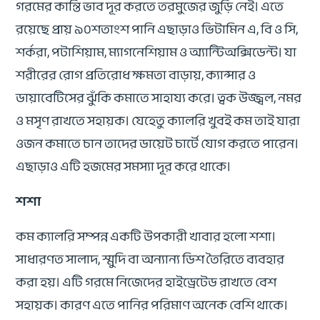
গরমের কান্তি ভাব দূর করতে তরমুজের জুড়ি নেই। এতে
রয়েছে প্রায় ৯০শতাংশ পানি এছাড়াও ভিটামিন এ, বি ও সি,
শর্করা, পটাশিয়াম, ম্যাগনেশিয়াম ও অ্যান্টিঅক্সিডেন্ট। যা
শরীরের রোগ প্রতিরোধ ক্ষমতা বাড়ায়, ক্যান্সার ও
ডায়াবেটিসের ঝুঁকি কমাতে সাহায্য করে। ত্বক উজ্জ্বল, নমর
ও মসৃণ রাখতে সহায়ক। যেহেতু ক্যালরি খুবই কম তাই যারা
ওজন কমাতে চান তাদের ডায়েট চার্টে যোগ করতে পারেন।
এছাড়াও এটি হজমের সমস্যা দূর করে থাকে।
শশা
কম ক্যালরি সম্পন্ন একটি উপকারী খাবার হলো শশা।
সাধারণত সালাদ, স্মুদি বা অন্যান্য ডিশ তৈরিতে ব্যবহার
করা হয়। এটি গরমে নিজেদের হাইড্রেটেড রাখতে বেশ
সহায়ক। কারণ এতে পানির পরিমাণ অনেক বেশি থাকে।