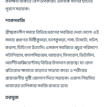
কর্মক্ষম থাকতে বেশ উপকারী। এমনকি পানির ঘাটতি
পূরনে সহায়ক।
শাকসবজি
গ্রীষ্মকালীন সময়ে বিভিন্ন ধরনের সবজির দেখা মেলে। এই
সময়ে প্রধাণত মিষ্টিকুমড়া, চালকুমড়া, শসা, টমেটো, পটল,
করলা, চিচিংগা ইত্যাদি। এসকল সবজিতে প্রচুর পরিমাণে
পটাশিয়াম, ক্যালসিয়অম, আয়রন, মিনারেল, ভিটামিন,
অ্যান্টিঅক্সিডেন্টসহ বিভিন্ন উপাদান রয়েছে। যা রোগ
প্রতিরোধ ক্ষমাতে বাড়াতে সাহায্য করে। ও শরীরের
প্রয়োজনীয় পুষ্টি জোগান দিতে সহায়ক। এজন্য নিয়মিত
খাবারের তালিকায় সবজি রাখতে হবে।
তরমুজ