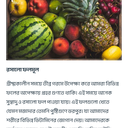
রসালো ফলমূল
গ্রীষ্মকালীন সময়ে তীব্র গরমে উপেক্ষা করে আমরা বিভিন্ন
ফলের অপেক্ষায় প্রহর গুণতে থাকি। এই সময়ে অনেক
সুস্বাদু ও রসালো ফল পাওয়া যায়। এই ফলগুলো খেতে
যেমন মজাদার তেমনি পুষ্টিগুণে ভরপুর। যা আমাদের
শরীরে বিভিন্ন ভিটামিনের জোগান দেয়। আমাদেরকে