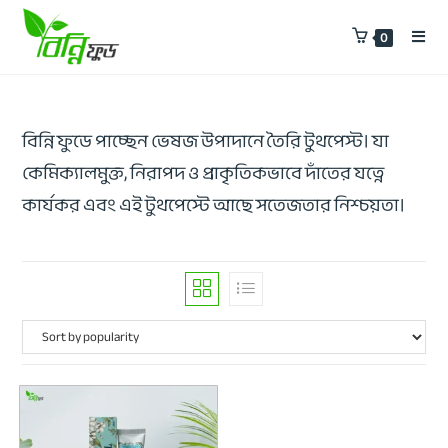
0
বিন্নি ফুডে পাচ্ছেন ভেষজ উপাদানে তৈরি টুথপেস্ট। যা
কেমিক্যালমুক্ত, নিরাপদ ও প্রাকৃতিকভাবে দাঁতের যত্নে
কার্যকর এবং এই টুথপেস্টে আছে সতেজতার নিশ্চয়তা।