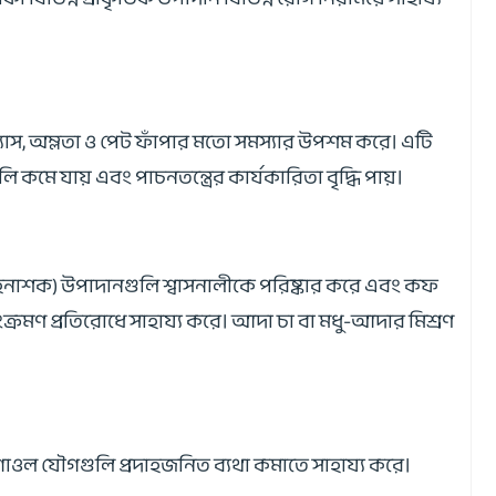
 গ্যাস, অম্লতা ও পেট ফাঁপার মতো সমস্যার উপশম করে। এটি
ে যায় এবং পাচনতন্ত্রের কার্যকারিতা বৃদ্ধি পায়।
রদাহনাশক) উপাদানগুলি শ্বাসনালীকে পরিষ্কার করে এবং কফ
ংক্রমণ প্রতিরোধে সাহায্য করে। আদা চা বা মধু-আদার মিশ্রণ
োগাওল যৌগগুলি প্রদাহজনিত ব্যথা কমাতে সাহায্য করে।