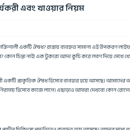
্যকরী এবং খাওয়ার নিয়ম
ক্তিশালী একটি ঔষধ? রান্নায় ব্যবহৃত সামান্য এই উপকরণ লাইফ
বে? কোন চিন্তা নাই! এক টুকরো আদা কুচি করে লবণ দিয়ে মেখে খেয়
র্যকরী একটি প্রাকৃতিক ঔষধ হিসেবে ব্যবহার হয়ে আসছে। আমা
 নিরাময় হিসেবে কাজে লাগে। এছাড়াও আমরা দেখবো কোন রোগে
ে প্রাচীন চিকিৎসা পদ্ধতিতেও ব্যবহৃত হয়ে আসছে। আদার মধ্যে থাক