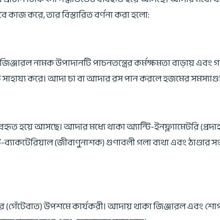
 কাজ করে, তার বিস্তারিত বর্ণনা করা হলো:
া জিঞ্জারল নামক উপাদানটি পাচনতন্ত্রের কর্মক্ষমতা বাড়ায় এবং
হায্য করে। আদা চা বা আদার রস পান করলে হজমের সমস্যাগুলি কম
যবহৃত হয়ে আসছে। আদার মধ্যে থাকা অ্যান্টি-ইনফ্ল্যামেটরি (প্
-ব্যাকটেরিয়াল (জীবাণুনাশক) গুণাবলী গলা ব্যথা এবং ঠাণ্ডার স
টিসের (গেঁটেবাত) উপশমে কার্যকরী। আদায় থাকা জিঞ্জারল এবং শ