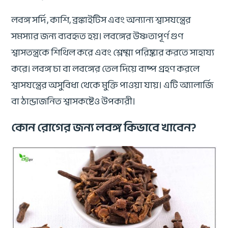
লবঙ্গ সর্দি, কাশি, ব্রঙ্কাইটিস এবং অন্যান্য শ্বাসযন্ত্রের
সমস্যার জন্য ব্যবহৃত হয়। লবঙ্গের উষ্ণতাপূর্ণ গুণ
শ্বাসতন্ত্রকে শিথিল করে এবং শ্লেষ্মা পরিষ্কার করতে সাহায্য
করে। লবঙ্গ চা বা লবঙ্গের তেল দিয়ে বাষ্প গ্রহণ করলে
শ্বাসযন্ত্রের অসুবিধা থেকে মুক্তি পাওয়া যায়। এটি অ্যালার্জি
বা ঠান্ডাজনিত শ্বাসকষ্টেও উপকারী।
কোন রোগের জন্য লবঙ্গ কিভাবে খাবেন?