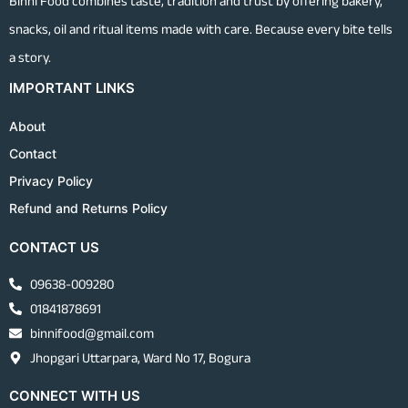
Binni Food combines taste, tradition and trust by offering bakery,
snacks, oil and ritual items made with care. Because every bite tells
a story.
IMPORTANT LINKS
About
Contact
Privacy Policy
Refund and Returns Policy
CONTACT US
09638-009280
01841878691
binnifood@gmail.com
Jhopgari Uttarpara, Ward No 17, Bogura
CONNECT WITH US